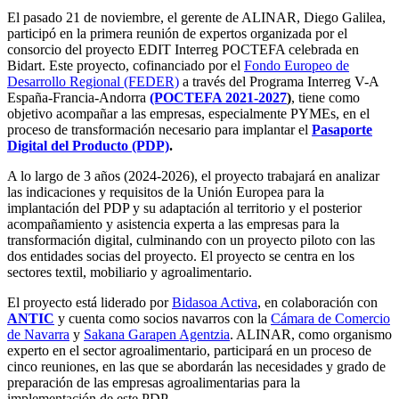
El pasado 21 de noviembre, el gerente de ALINAR, Diego Galilea,
participó en la primera reunión de expertos organizada por el
consorcio del proyecto EDIT Interreg POCTEFA celebrada en
Bidart. Este proyecto, cofinanciado por el
Fondo Europeo de
Desarrollo Regional (FEDER)
a través del Programa Interreg V-A
España-Francia-Andorra
(POCTEFA 2021-2027
)
, tiene como
objetivo acompañar a las empresas, especialmente PYMEs, en el
proceso de transformación necesario para implantar el
Pasaporte
Digital del Producto (PDP)
.
A lo largo de 3 años (2024-2026), el proyecto trabajará en analizar
las indicaciones y requisitos de la Unión Europea para la
implantación del PDP y su adaptación al territorio y el posterior
acompañamiento y asistencia experta a las empresas para la
transformación digital, culminando con un proyecto piloto con las
dos entidades socias del proyecto. El proyecto se centra en los
sectores textil, mobiliario y agroalimentario.
El proyecto está liderado por
Bidasoa Activa
, en colaboración con
ANTIC
y cuenta como socios navarros con la
Cámara de Comercio
de Navarra
y
Sakana Garapen Agentzia
. ALINAR, como organismo
experto en el sector agroalimentario, participará en un proceso de
cinco reuniones, en las que se abordarán las necesidades y grado de
preparación de las empresas agroalimentarias para la
implementación de este PDP.