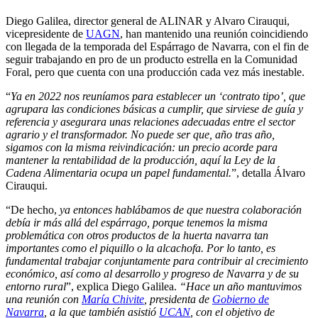
Diego Galilea, director general de ALINAR y Alvaro Cirauqui,
vicepresidente de
UAGN
, han mantenido una reunión coincidiendo
con llegada de la temporada del Espárrago de Navarra, con el fin de
seguir trabajando en pro de un producto estrella en la Comunidad
Foral, pero que cuenta con una producción cada vez más inestable.
“
Ya en 2022 nos reuníamos para establecer un ‘contrato tipo’, que
agrupara las condiciones básicas a cumplir, que sirviese de guía y
referencia y asegurara unas relaciones adecuadas entre el sector
agrario y el transformador.
No puede ser que, año tras año,
sigamos con la misma reivindicación: un precio acorde para
mantener la rentabilidad de la producción, aquí la Ley de la
Cadena Alimentaria ocupa un papel fundamental.
”, detalla Álvaro
Cirauqui.
“De hecho,
ya entonces hablábamos de que nuestra colaboración
debía ir más allá del espárrago, porque tenemos la misma
problemática con otros productos de la huerta navarra tan
importantes como el piquillo o la alcachofa. Por lo tanto, es
fundamental trabajar conjuntamente para contribuir al crecimiento
económico, así como al desarrollo y progreso de Navarra y de su
entorno rural
”, explica Diego Galilea.
“Hace un año mantuvimos
una reunión con
María Chivite
, presidenta de
Gobierno de
Navarra
, a la que también asistió
UCAN
, con el objetivo de