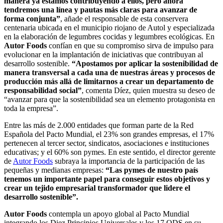
manera ya estamos contribuyendo a ellos, pero ahora
tendremos una línea y pautas más claras para avanzar de
forma conjunta”
, añade el responsable de esta conservera
centenaria ubicada en el municipio riojano de Autol y especializada
en la elaboración de legumbres cocidas y legumbres ecológicas. En
Autor Foods
confían en que su compromiso sirva de impulso para
evolucionar en la implantación de iniciativas que contribuyan al
desarrollo sostenible.
“Apostamos por aplicar la sostenibilidad de
manera transversal a cada una de nuestras áreas y procesos de
producción más allá de limitarnos a crear un departamento de
responsabilidad social”
, comenta Díez, quien muestra su deseo de
“avanzar para que la sostenibilidad sea un elemento protagonista en
toda la empresa”.
Entre las más de 2.000 entidades que forman parte de la Red
Española del Pacto Mundial, el 23% son grandes empresas, el 17%
pertenecen al tercer sector, sindicatos, asociaciones e instituciones
educativas; y el 60% son pymes. En este sentido, el director gerente
de
Autor Foods
subraya la importancia de la participación de las
pequeñas y medianas empresas:
“Las pymes de nuestro país
tenemos un importante papel para conseguir estos objetivos y
crear un tejido empresarial transformador que lidere el
desarrollo sostenible”.
Autor Foods
contempla un apoyo global al Pacto Mundial
integrando los Diez Principios Universales y los 17 ODS en su