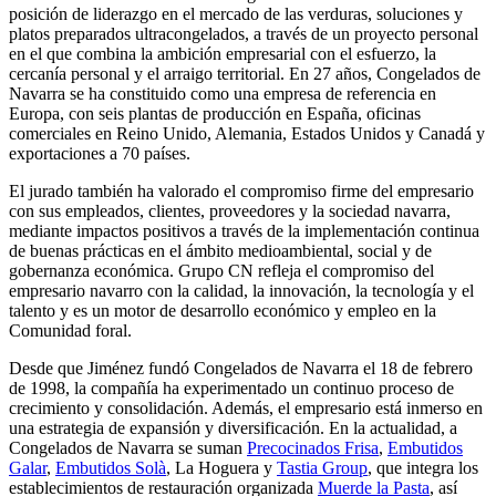
posición de liderazgo en el mercado de las verduras, soluciones y
platos preparados ultracongelados, a través de un proyecto personal
en el que combina la ambición empresarial con el esfuerzo, la
cercanía personal y el arraigo territorial. En 27 años, Congelados de
Navarra se ha constituido como una empresa de referencia en
Europa, con seis plantas de producción en España, oficinas
comerciales en Reino Unido, Alemania, Estados Unidos y Canadá y
exportaciones a 70 países.
El jurado también ha valorado el compromiso firme del empresario
con sus empleados, clientes, proveedores y la sociedad navarra,
mediante impactos positivos a través de la implementación continua
de buenas prácticas en el ámbito medioambiental, social y de
gobernanza económica. Grupo CN refleja el compromiso del
empresario navarro con la calidad, la innovación, la tecnología y el
talento y es un motor de desarrollo económico y empleo en la
Comunidad foral.
Desde que Jiménez fundó Congelados de Navarra el 18 de febrero
de 1998, la compañía ha experimentado un continuo proceso de
crecimiento y consolidación. Además, el empresario está inmerso en
una estrategia de expansión y diversificación. En la actualidad, a
Congelados de Navarra se suman
Precocinados Frisa
,
Embutidos
Galar
,
Embutidos Solà
, La Hoguera y
Tastia Group
, que integra los
establecimientos de restauración organizada
Muerde la Pasta
, así