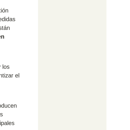
tión
edidas
stán
en
 los
tizar el
roducen
as
ipales