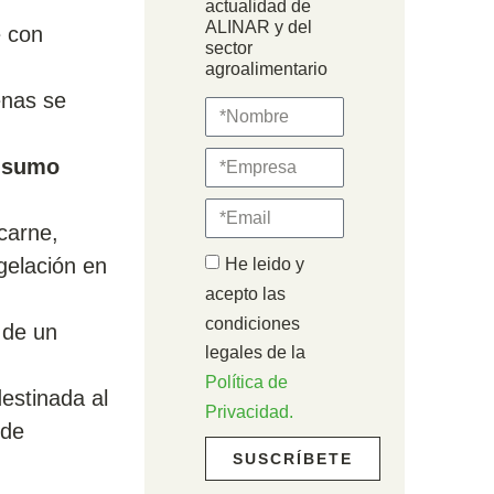
actualidad de
ALINAR y del
e con
sector
agroalimentario
enas se
nsumo
carne,
gelación en
He leido y
acepto las
condiciones
l
de un
legales de la
Política de
estinada al
Privacidad.
 de
SUSCRÍBETE