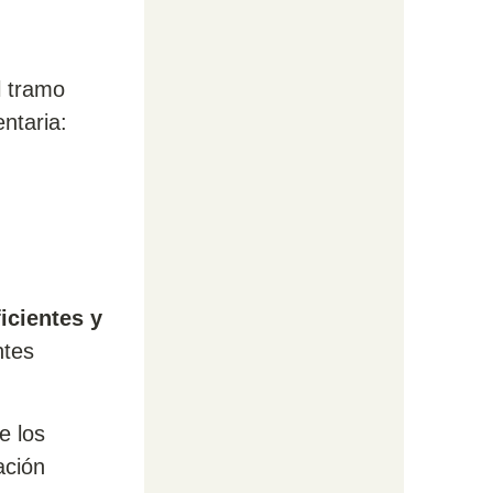
l tramo
ntaria:
icientes y
ntes
e los
ación