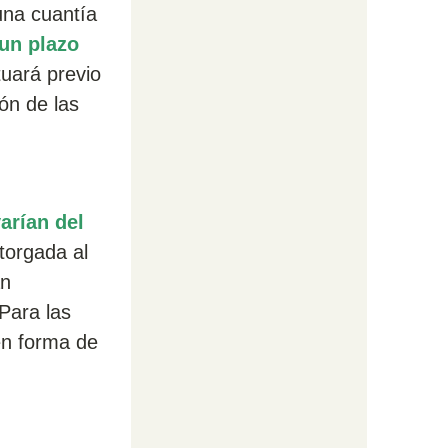
una cuantía
 un plazo
tuará previo
ón de las
arían del
torgada al
án
Para las
en forma de