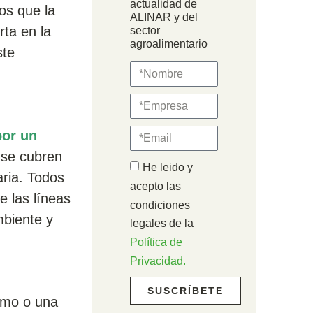
actualidad de
os que la
ALINAR y del
rta en la
sector
agroalimentario
ste
por un
s se cubren
He leido y
aria. Todos
acepto las
e las líneas
condiciones
mbiente y
legales de la
Política de
Privacidad.
SUSCRÍBETE
amo o una