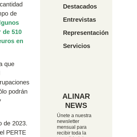
 cantidad
Destacados
empo de
Entrevistas
algunos
r de 510
Representación
euros en
Servicios
ia que
l
grupaciones
ólo podrán
ALINAR
y
NEWS
Únete a nuestra
newsletter
ro de 2023.
mensual para
 el PERTE
recibir toda la