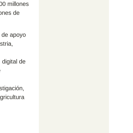
00 millones
lones de
e de apoyo
stria,
digital de
e
stigación,
gricultura