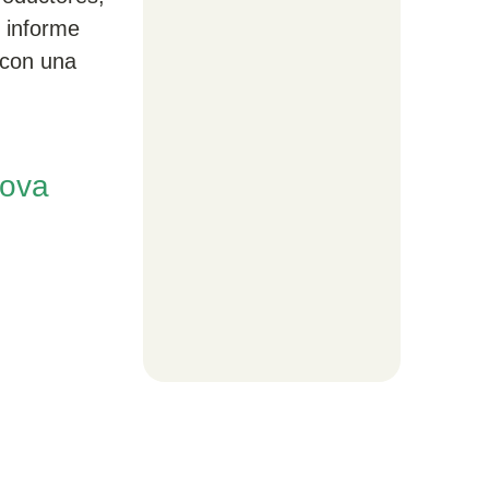
n informe
 con una
nova