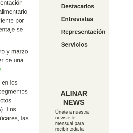
mentación
Destacados
alimentario
Entrevistas
ciente por
entaje se
Representación
Servicios
ero y marzo
er de una
s
.
 en los
 segmentos
ALINAR
ctos
NEWS
). Los
Únete a nuestra
úcares, las
newsletter
mensual para
recibir toda la