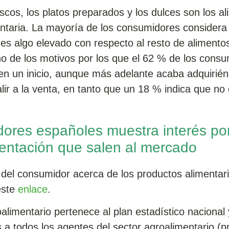
cos, los platos preparados y los dulces son los a
entaria. La mayoría de los consumidores considera
es algo elevado con respecto al resto de alimentos
o de los motivos por los que el 62 % de los cons
en un inicio, aunque más adelante acaba adquirién
r a la venta, en tanto que un 18 % indica que no
ores españoles muestra interés por
entación que salen al mercado
 del consumidor acerca de los productos alimentar
este
enlace
.
alimentario pertenece al plan estadístico nacional 
s a todos los agentes del sector agroalimentario (p