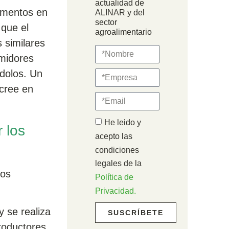
actualidad de
limentos en
ALINAR y del
sector
 que el
agroalimentario
 similares
umidores
dolos. Un
 cree en
He leido y
 los
acepto las
condiciones
legales de la
ios
Política de
Privacidad.
y se realiza
SUSCRÍBETE
roductores,