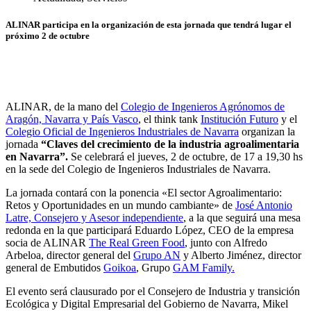
ALINAR participa en la organización de esta jornada que tendrá lugar el
próximo 2 de octubre
ALINAR, de la mano del
Colegio de Ingenieros Agrónomos de
Aragón, Navarra y País Vasco
, el think tank
Institución Futuro
y el
Colegio Oficial de Ingenieros Industriales de Navarra
organizan la
jornada
“Claves del crecimiento de la industria agroalimentaria
en Navarra”.
Se celebrará el jueves, 2 de octubre, de 17 a 19,30 hs
en la sede del Colegio de Ingenieros Industriales de Navarra.
La jornada contará con la ponencia «El sector Agroalimentario:
Retos y Oportunidades en un mundo cambiante» de
José Antonio
Latre, Consejero y Asesor independiente
, a la que seguirá una mesa
redonda en la que participará Eduardo López, CEO de la empresa
socia de ALINAR
The Real Green Food
, junto con Alfredo
Arbeloa, director general del
Grupo AN
y Alberto Jiménez, director
general de Embutidos
Goikoa
, Grupo
GAM Family.
El evento será clausurado por el Consejero de Industria y transición
Ecológica y Digital Empresarial del Gobierno de Navarra, Mikel