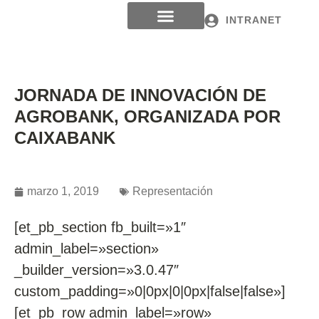
INTRANET
JORNADA DE INNOVACIÓN DE
AGROBANK, ORGANIZADA POR
CAIXABANK
marzo 1, 2019
Representación
[et_pb_section fb_built=»1″
admin_label=»section»
_builder_version=»3.0.47″
custom_padding=»0|0px|0|0px|false|false»]
[et_pb_row admin_label=»row»