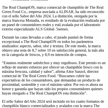
The Real ChampiON, marca comercial de champiñón de The Real
Green Food Co., empresa asociada a ALINAR, ha sido reconocido
con el sello Sabor del Año 2024. La distinción, otorgada por la
marca francesa Monadia, es resultado de la evaluación realizada por
un panel de consumidores reales y está avalada por el laboratorio
externo especializado ALS Global- 5senses.
Durante las catas llevadas a cabo, el jurado puntuó de forma
excepcional a The Real ChampiON en todos los parámetros
analizados: aspecto, sabor, olor y textura. De este modo, la marca
obtuvo una nota de 8,7 sobre 10 en satisfacción general, la más alta
en la categoría de frescos, y 8,9 en intención de compra.
“Estamos realmente satisfechos y muy orgullosos. Este premio es un
reflejo de nuestro esfuerzo por ofrecer un champiñón fresco con la
máxima frescura, calidad y sabor”, afirma Aitor Sanzol, director
comercial de The Real Green Food. “Buscamos cubrir las
expectativas de los consumidores, que demandan un producto de
proximidad, sostenible y con el máximo sabor. Por eso es ahora un
honor y garantía que hayan sido los propios consumidores quienes
hayan otorgado a The Real ChampiON esta distinción”.
El sello Sabor del Año 2024 será incluido en los cuatro formatos de
champiñón blanco comercializados y avalados con la marca The